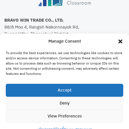
BRAVO WIN TRADE CO., LTD.
88/8 Moo 4, Rangsit-Nakornnayok Rd,
Bueng Yitho, Thanyaburi District,
Pathum Thani 12130
Manage Consent
TEL:
088-493-5888
To provide the best experiences, we use technologies like cookies to store
TAX ID: 0135563020214
and/or access device information. Consenting to these technologies will
allow us to process data such as browsing behavior or unique IDs on this
site. Not consenting or withdrawing consent, may adversely affect certain
features and functions.
Menu
Accept
คอร์สเรียน
Deny
Bravo Website
View Preferences
ติดต่อเรา