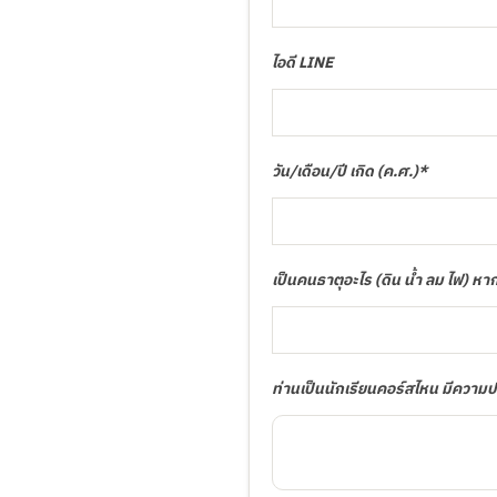
ไอดี LINE
วัน/เดือน/ปี เกิด (ค.ศ.)*
เป็นคนธาตุอะไร (ดิน น้ำ ลม ไฟ) หา
ท่านเป็นนักเรียนคอร์สไหน มีความ