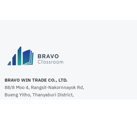
BRAVO WIN TRADE CO., LTD.
88/8 Moo 4, Rangsit-Nakornnayok Rd,
Bueng Yitho, Thanyaburi District,
Pathum Thani 12130
TEL:
088-493-5888
TAX ID: 0135563020214