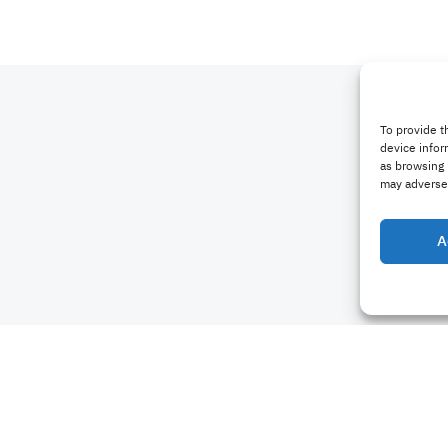
To provide t
device infor
as browsing 
may adversel
A