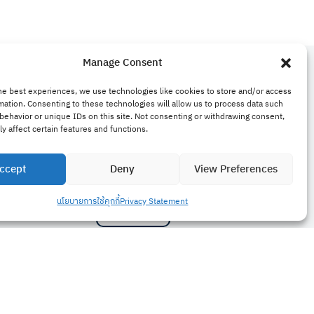
Manage Consent
he best experiences, we use technologies like cookies to store and/or access
mation. Consenting to these technologies will allow us to process data such
Menu
behavior or unique IDs on this site. Not consenting or withdrawing consent,
y affect certain features and functions.
คอร์สเรียน
ccept
Deny
View Preferences
Bravo Website
นโยบายการใช้คุกกี้
Privacy Statement
ติดต่อเรา