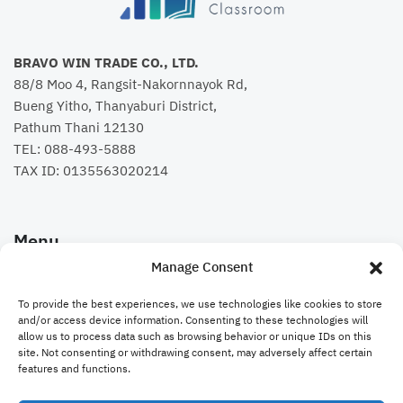
วิชามารเทพเทรดสั้น
Manage Consent
เงื่อนไขในการรับคอร์สเรียน: Ad...
1 บทเรียน
ทุกระดับ
To provide the best experiences, we use technologies like cookies to store
and/or access device information. Consenting to these technologies will
allow us to process data such as browsing behavior or unique IDs on this
Free
site. Not consenting or withdrawing consent, may adversely affect certain
features and functions.
รายละเอียด