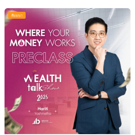
สัมมนา