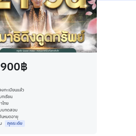
,900฿
ลงทะเบียนแล้ว
บทเรียน
าไทย
บบทดสอบ
ีวันหมดอายุ
ับ
ทุกระดับ