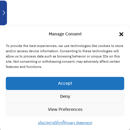
Minutes
Part 2
24
Minutes
Manage Consent
To provide the best experiences, we use technologies like cookies to store
Part 3
and/or access device information. Consenting to these technologies will
28
allow us to process data such as browsing behavior or unique IDs on this
Minutes
site. Not consenting or withdrawing consent, may adversely affect certain
features and functions.
Accept
Deny
View Preferences
Previous
Next
นโยบายการใช้คุกกี้
Privacy Statement