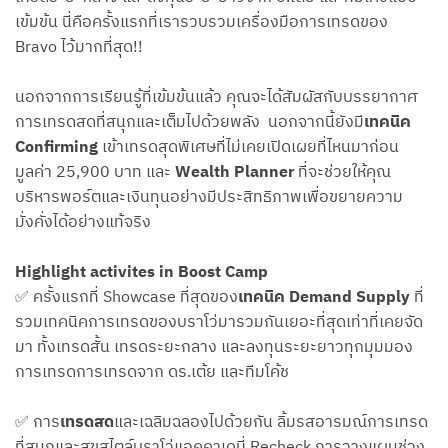
เข้มข้น นี่คือครั้งแรกที่เรารวบรวมเครื่องมือการเทรดของ
Bravo ไว้มากที่สุด!!
นอกจากการเรียนรู้ที่เข้มข้นแล้ว คุณจะได้สัมผัสกับบรรยากาศ
การเทรดสดที่สนุกและเต็มไปด้วยพลัง นอกจากนี้ยังมี
เทคนิค
Confirming
เข้าเทรดสุดพิเศษที่ไม่เคยเปิดเผยที่ไหนมาก่อน
มูลค่า 25,900 บาท และ
Wealth Planner
ที่จะช่วยให้คุณ
บริหารพอร์ตและเงินทุนอย่างมีประสิทธิภาพเพื่อขยายความ
มั่งคั่งได้อย่างแท้จริง
Highlight activites in Boost Camp
✅ ครั้งแรกที่ Showcase ที่สุดของ
เทคนิค Demand Supply
ที่
รวมเทคนิคการเทรดของบราโว่มารวมกันเยอะที่สุดเท่าที่เคยจัด
มา ทั้งเทรดสั้น เทรดระยะกลาง และลงทุนระยะยาวทุกมุมมอง
การเทรดการเทรดจาก ดร.เต้ย และทีมโค้ช
✅ การ
เทรดสด
และเฉลิมฉลองไปด้วยกัน ลิ้มรสอารมณ์การเทรด
ที่สนุกและสุขสไตล์บราโว่แอคคาเดมี่ Recheck การวางแผนช่วง