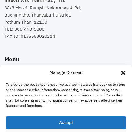
BRAVO WIN TRADE CO., LTD.
88/8 Moo 4, Rangsit-Nakornnayok Rd,
Bueng Yitho, Thanyaburi District,
Pathum Thani 12130
TEL:
088-493-5888
TAX ID: 0135563020214
Menu
Manage Consent
คอร์สเรียน
To provide the best experiences, we use technologies like cookies to store
Bravo Website
and/or access device information. Consenting to these technologies will
allow us to process data such as browsing behavior or unique IDs on this
site. Not consenting or withdrawing consent, may adversely affect certain
ติดต่อเรา
features and functions.
Accept
@ 2023
Bravo Trade Academy
. All rights reserved