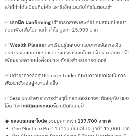
เช้าที่ทำได้เหมือนทีมโค้ช และรีเช็คแผนกับโค้ชในตอนเช้า
✅
เทคนิค Confirming
เข้าเทรดสุดพิเศษที่ไม่เคยสอนที่ไหนมา
ก่อนเพื่อเพิ่มโอกาสทำกำไร มูลค่า 25,900 บาท
✅
Wealth Planner
พาเรียนรู้และออกแบบการจัดการเงิน
บริหารเงินแบบเต็มรูปแบบทั้งบริหารเงินในพอร์ตและนอกพอร์ต
เพื่อขยายความมั่งคั่งอย่างแท้จริงสำหรับเทรดเดอร์
✅ มีตำราทางลัดสู่ Ultimate Trader ที่เพิ่มความชัดเจนในการ
พัฒนาตัวเองสู่ความสำเร็จ
✅ Session รักษาอาการต่างๆที่เทรดเดอร์อาจจะติดอยู่กับ หมอ
โอ๊ต ที่พา
คลินิคเทรดเดอร์
มาเปิดที่แคมป์
🔥 ของแถมและโบนัส
รวมมูลค่ากว่า
137,700 บาท
🔥
One Month to Pro : 1 เดือน ปั้นมือโปร มูลค่า 17,000 บาท