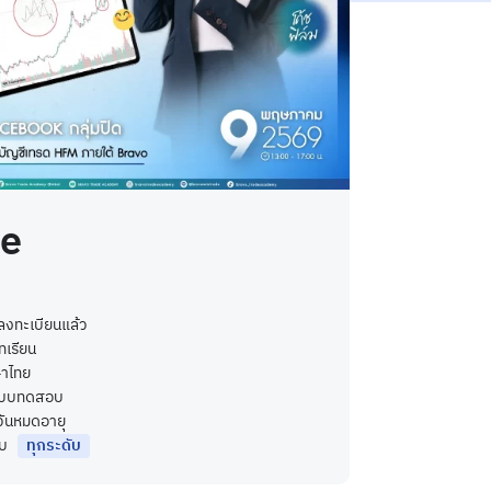
ee
ลงทะเบียนแล้ว
ทเรียน
าไทย
บบทดสอบ
ีวันหมดอายุ
ับ
ทุกระดับ