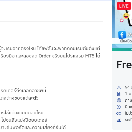
้จะเริ่มจากตรงไหน โค้ชฟิล์มจะพาทุกคนเริ่มต้นตั้งแต่
จักเครื่องมือ และลองกด Order จริงบนโปรแกรม MT5 ได้
Fr
94
ดเดอร์ถึงเลือกอาชีพนี้
1
บ
แตกต่างของแต่ละตัว
ภาษ
0
แ
าควรใช้แต่ละแบบตอนไหน
ไม่ม
P ไปจนถึงแบ่งปิดออเดอร์
ระด
าะกับพอร์ตและความเสี่ยงที่รับได้