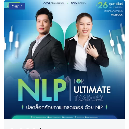
สัมมนา