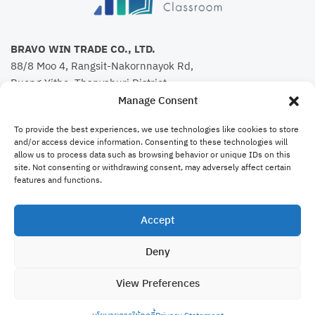
BRAVO WIN TRADE CO., LTD.
88/8 Moo 4, Rangsit-Nakornnayok Rd,
Bueng Yitho, Thanyaburi District,
Pathum Thani 12130
Manage Consent
TEL:
088-493-5888
To provide the best experiences, we use technologies like cookies to store
TAX ID: 0135563020214
and/or access device information. Consenting to these technologies will
allow us to process data such as browsing behavior or unique IDs on this
site. Not consenting or withdrawing consent, may adversely affect certain
features and functions.
Menu
Accept
คอร์สเรียน
Deny
Bravo Website
View Preferences
ติดต่อเรา