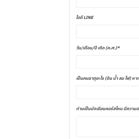
ไอดี LINE
วัน/เดือน/ปี เกิด (ค.ศ.)*
เป็นคนธาตุอะไร (ดิน น้ำ ลม ไฟ) หา
ท่านเป็นนักเรียนคอร์สไหน มีความ