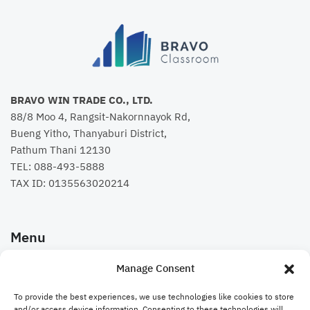
BRAVO WIN TRADE CO., LTD.
88/8 Moo 4, Rangsit-Nakornnayok Rd,
Bueng Yitho, Thanyaburi District,
Pathum Thani 12130
TEL:
088-493-5888
TAX ID: 0135563020214
Menu
Manage Consent
คอร์สเรียน
To provide the best experiences, we use technologies like cookies to store
Bravo Website
and/or access device information. Consenting to these technologies will